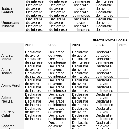
de interese
de interese
de interese
de interese
Declaratie
Declaratie
Declaratie
Declaratie
Todica
de avere
de avere
de avere
de avere
Gabriel
Declaratie
Declaratie
Declaratie
Declaratie
de interese
de interese
de interese
de interese
Declaratie
Declaratie
Declaratie
Declaratie
Ungureanu
de avere
de avere
de avere
de avere
Mihaela
Declaratie
Declaratie
Declaratie
Declaratie
de interese
de interese
de interese
de interese
Directia Politie Locala
2021
2022
2023
2024
2025
Declaratie
Declaratie
Declaratie
Declaratie
Anania
de avere
de avere
de avere
de avere
Ionela
Declaratie
Declaratie
Declaratie
Declaratie
de interese
de interese
de interese
de interese
Declaratie
Declaratie
Declaratie
Declaratie
Arteni
de avere
de avere
de avere
de avere
Toader
Declaratie
Declaratie
Declaratie
Declaratie
de interese
de interese
de interese
de interese
Declaratie
Declaratie
Declaratie
Declaratie
de avere
de avere
de avere
de avere
Axinte Aurel
Declaratie
Declaratie
Declaratie
Declaratie
de interese
de interese
de interese
de interese
Declaratie
Declaratie
Declaratie
Declaratie
Axinte
de avere
de avere
de avere
de avere
Neculai
Declaratie
Declaratie
Declaratie
Declaratie
de interese
de interese
de interese
de interese
Declaratie
Declaratie
Declaratie
Declaratie
Epure Mihai
de avere
de avere
de avere
de avere
Catalin
Declaratie
Declaratie
Declaratie
Declaratie
de interese
de interese
de interese
de interese
Declaratie
Declaratie
Declaratie
Fagaras
de avere
de avere
de avere