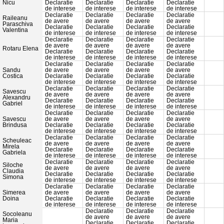
Nicu
Declaratie
Declaratie
Declaratie
Declaratie
de interese
de interese
de interese
de interese
Declaratie
Declaratie
Declaratie
Declaratie
Raileanu
de avere
de avere
de avere
de avere
Paraschiva
Declaratie
Declaratie
Declaratie
Declaratie
Valentina
de interese
de interese
de interese
de interese
Declaratie
Declaratie
Declaratie
Declaratie
de avere
de avere
de avere
de avere
Rotaru Elena
Declaratie
Declaratie
Declaratie
Declaratie
de interese
de interese
de interese
de interese
Declaratie
Declaratie
Declaratie
Declaratie
Sandu
de avere
de avere
de avere
de avere
Costica
Declaratie
Declaratie
Declaratie
Declaratie
de interese
de interese
de interese
de interese
Declaratie
Declaratie
Declaratie
Declaratie
Savescu
de avere
de avere
de avere
de avere
Alexandru
Declaratie
Declaratie
Declaratie
Declaratie
Gabriel
de interese
de interese
de interese
de interese
Declaratie
Declaratie
Declaratie
Declaratie
Savescu
de avere
de avere
de avere
de avere
Brindusa
Declaratie
Declaratie
Declaratie
Declaratie
de interese
de interese
de interese
de interese
Declaratie
Declaratie
Declaratie
Declaratie
Scheuleac
de avere
de avere
de avere
de avere
Mirela
Declaratie
Declaratie
Declaratie
Declaratie
Gabriela
de interese
de interese
de interese
de interese
Declaratie
Declaratie
Declaratie
Declaratie
Siloche
de avere
de avere
de avere
de avere
Claudia
Declaratie
Declaratie
Declaratie
Declaratie
Simona
de interese
de interese
de interese
de interese
Declaratie
Declaratie
Declaratie
Declaratie
Simerea
de avere
de avere
de avere
de avere
Doina
Declaratie
Declaratie
Declaratie
Declaratie
de interese
de interese
de interese
de interese
Declaratie
Declaratie
Declaratie
Socoleanu
de avere
de avere
de avere
Maria
Declaratie
Declaratie
Declaratie