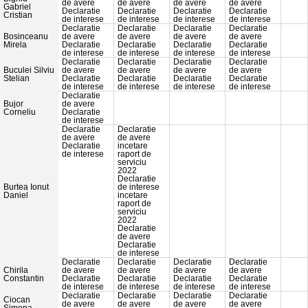
de avere
de avere
de avere
de avere
Gabriel
Declaratie
Declaratie
Declaratie
Declaratie
Cristian
de interese
de interese
de interese
de interese
Declaratie
Declaratie
Declaratie
Declaratie
Bosinceanu
de avere
de avere
de avere
de avere
Mirela
Declaratie
Declaratie
Declaratie
Declaratie
de interese
de interese
de interese
de interese
Declaratie
Declaratie
Declaratie
Declaratie
Buculei Silviu
de avere
de avere
de avere
de avere
Stelian
Declaratie
Declaratie
Declaratie
Declaratie
de interese
de interese
de interese
de interese
Declaratie
Bujor
de avere
Corneliu
Declaratie
de interese
Declaratie
Declaratie
de avere
de avere
Declaratie
incetare
de interese
raport de
serviciu
2022
Declaratie
Burtea Ionut
de interese
Daniel
incetare
raport de
serviciu
2022
Declaratie
de avere
Declaratie
de interese
Declaratie
Declaratie
Declaratie
Declaratie
Chirila
de avere
de avere
de avere
de avere
Constantin
Declaratie
Declaratie
Declaratie
Declaratie
de interese
de interese
de interese
de interese
Declaratie
Declaratie
Declaratie
Declaratie
Ciocan
de avere
de avere
de avere
de avere