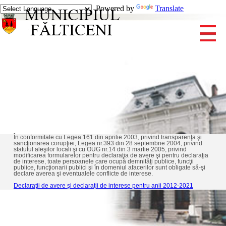
Powered by
Translate
În conformitate cu Legea 161 din aprilie 2003, privind transparenţa şi
sancţionarea corupţiei, Legea nr.393 din 28 septembrie 2004, privind
statutul aleşilor locali şi cu OUG nr.14 din 3 martie 2005, privind
modificarea formularelor pentru declaraţia de avere şi pentru declaraţia
de interese, toate persoanele care ocupă demnităţi publice, funcţii
publice, funcţionarii publici şi în domeniul afacerilor sunt obligate să-şi
declare averea şi eventualele conflicte de interese.
Declaraţii de avere şi declaraţii de interese pentru anii 2012-2021