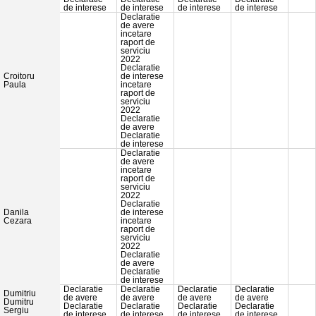
de interese
de interese
de interese
de interese
Declaratie
de avere
incetare
raport de
serviciu
2022
Declaratie
Croitoru
de interese
Paula
incetare
raport de
serviciu
2022
Declaratie
de avere
Declaratie
de interese
Declaratie
de avere
incetare
raport de
serviciu
2022
Declaratie
Danila
de interese
Cezara
incetare
raport de
serviciu
2022
Declaratie
de avere
Declaratie
de interese
Declaratie
Declaratie
Declaratie
Declaratie
Dumitriu
de avere
de avere
de avere
de avere
Dumitru
Declaratie
Declaratie
Declaratie
Declaratie
Sergiu
de interese
de interese
de interese
de interese