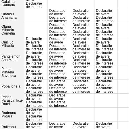
de avere
Catalina
Declaratie
Gabriela
de interese
Declaratie
Declaratie
Declaratie
Olarasu
de avere
de avere
de avere
Anamaria
Declaratie
Declaratie
Declaratie
de interese
de interese
de interese
Declaratie
Declaratie
Declaratie
Olariu
de avere
de avere
de avere
Mihaela
Declaratie
Declaratie
Declaratie
Cornelia
de interese
de interese
de interese
Declaratie
Declaratie
Declaratie
Declaratie
Oniciuc
de avere
de avere
de avere
de avere
Mihaela
Declaratie
Declaratie
Declaratie
Declaratie
de interese
de interese
de interese
de interese
Declaratie
Declaratie
Declaratie
Declaratie
Pantelemon
de avere
de avere
de avere
de avere
Ana Maria
Declaratie
Declaratie
Declaratie
Declaratie
de interese
de interese
de interese
de interese
Declaratie
Declaratie
Declaratie
Declaratie
Pintea
de avere
de avere
de avere
de avere
Mihaela
Declaratie
Declaratie
Declaratie
Declaratie
Savetuca
de interese
de interese
de interese
de interese
Declaratie
Declaratie
Declaratie
Declaratie
de avere
de avere
de avere
de avere
Popa Ionela
Declaratie
Declaratie
Declaratie
Declaratie
de interese
de interese
de interese
de interese
Declaratie
Declaratie
Pricop-
de avere
de avere
Parasca Ticu-
Declaratie
Declaratie
Dorel
de interese
de interese
Declaratie
Radeanu
de avere
Mioara
Declaratie
de interese
Declaratie
Declaratie
Declaratie
Declaratie
Raileanu
de avere
de avere
de avere
de avere