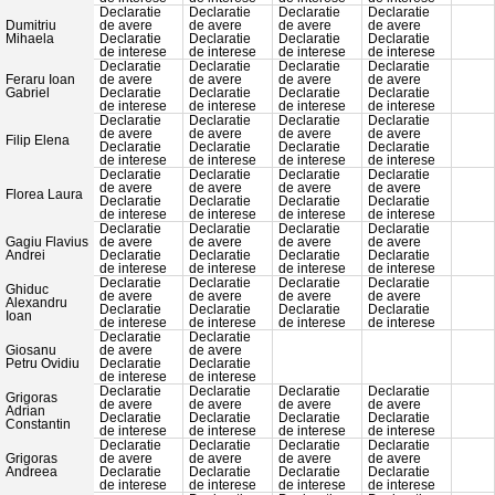
Declaratie
Declaratie
Declaratie
Declaratie
Dumitriu
de avere
de avere
de avere
de avere
Mihaela
Declaratie
Declaratie
Declaratie
Declaratie
de interese
de interese
de interese
de interese
Declaratie
Declaratie
Declaratie
Declaratie
Feraru Ioan
de avere
de avere
de avere
de avere
Gabriel
Declaratie
Declaratie
Declaratie
Declaratie
de interese
de interese
de interese
de interese
Declaratie
Declaratie
Declaratie
Declaratie
de avere
de avere
de avere
de avere
Filip Elena
Declaratie
Declaratie
Declaratie
Declaratie
de interese
de interese
de interese
de interese
Declaratie
Declaratie
Declaratie
Declaratie
de avere
de avere
de avere
de avere
Florea Laura
Declaratie
Declaratie
Declaratie
Declaratie
de interese
de interese
de interese
de interese
Declaratie
Declaratie
Declaratie
Declaratie
Gagiu Flavius
de avere
de avere
de avere
de avere
Andrei
Declaratie
Declaratie
Declaratie
Declaratie
de interese
de interese
de interese
de interese
Declaratie
Declaratie
Declaratie
Declaratie
Ghiduc
de avere
de avere
de avere
de avere
Alexandru
Declaratie
Declaratie
Declaratie
Declaratie
Ioan
de interese
de interese
de interese
de interese
Declaratie
Declaratie
Giosanu
de avere
de avere
Petru Ovidiu
Declaratie
Declaratie
de interese
de interese
Declaratie
Declaratie
Declaratie
Declaratie
Grigoras
de avere
de avere
de avere
de avere
Adrian
Declaratie
Declaratie
Declaratie
Declaratie
Constantin
de interese
de interese
de interese
de interese
Declaratie
Declaratie
Declaratie
Declaratie
Grigoras
de avere
de avere
de avere
de avere
Andreea
Declaratie
Declaratie
Declaratie
Declaratie
de interese
de interese
de interese
de interese