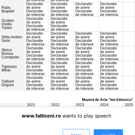
de interese
de interese
Declaratie
Declaratie
Declaratie
Declaratie
Radu
de avere
de avere
de avere
de avere
Bogdan
Declaratie
Declaratie
Declaratie
Declaratie
de interese
de interese
de interese
de interese
Declaratie
Declaratie
Scutaru
de avere
de avere
Ovidiu
Declaratie
Declaratie
Traian
de interese
de interese
Declaratie
Declaratie
Declaratie
Declaratie
Sirbu Andrei-
de avere
de avere
de avere
de avere
Sorin
Declaratie
Declaratie
Declaratie
Declaratie
de interese
de interese
de interese
de interese
Declaratie
Declaratie
Declaratie
Declaratie
Stoica
de avere
de avere
de avere
de avere
Remus
Declaratie
Declaratie
Declaratie
Declaratie
Constantin
de interese
de interese
de interese
de interese
Declaratie
Declaratie
Declaratie
Declaratie
Tiganasu
de avere
de avere
de avere
de avere
Mihai
Declaratie
Declaratie
Declaratie
Declaratie
de interese
de interese
de interese
de interese
Declaratie
Declaratie
Declaratie
Declaratie
Tulbure
de avere
de avere
de avere
de avere
Grigore
Declaratie
Declaratie
Declaratie
Declaratie
de interese
de interese
de interese
de interese
Muzeul de Arta "Ion Irimescu"
2021
2022
2023
2024
2025
Data actualizării:
Primăria Municipiului Fălticeni
www.falticeni.ro
wants to play speech
- Informatica / mass-media