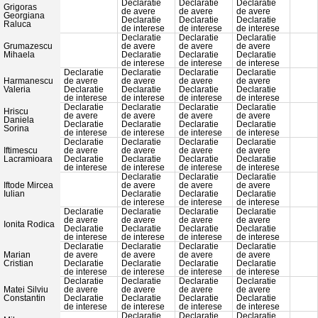
Declaratie
Declaratie
Declaratie
Grigoras
de avere
de avere
de avere
Georgiana
Declaratie
Declaratie
Declaratie
Raluca
de interese
de interese
de interese
Declaratie
Declaratie
Declaratie
Grumazescu
de avere
de avere
de avere
Mihaela
Declaratie
Declaratie
Declaratie
de interese
de interese
de interese
Declaratie
Declaratie
Declaratie
Declaratie
Harmanescu
de avere
de avere
de avere
de avere
Valeria
Declaratie
Declaratie
Declaratie
Declaratie
de interese
de interese
de interese
de interese
Declaratie
Declaratie
Declaratie
Declaratie
Hriscu
de avere
de avere
de avere
de avere
Daniela
Declaratie
Declaratie
Declaratie
Declaratie
Sorina
de interese
de interese
de interese
de interese
Declaratie
Declaratie
Declaratie
Declaratie
Iftimescu
de avere
de avere
de avere
de avere
Lacramioara
Declaratie
Declaratie
Declaratie
Declaratie
de interese
de interese
de interese
de interese
Declaratie
Declaratie
Declaratie
Iftode Mircea
de avere
de avere
de avere
Iulian
Declaratie
Declaratie
Declaratie
de interese
de interese
de interese
Declaratie
Declaratie
Declaratie
Declaratie
de avere
de avere
de avere
de avere
Ionita Rodica
Declaratie
Declaratie
Declaratie
Declaratie
de interese
de interese
de interese
de interese
Declaratie
Declaratie
Declaratie
Declaratie
Marian
de avere
de avere
de avere
de avere
Cristian
Declaratie
Declaratie
Declaratie
Declaratie
de interese
de interese
de interese
de interese
Declaratie
Declaratie
Declaratie
Declaratie
Matei Silviu
de avere
de avere
de avere
de avere
Constantin
Declaratie
Declaratie
Declaratie
Declaratie
de interese
de interese
de interese
de interese
Declaratie
Declaratie
Declaratie