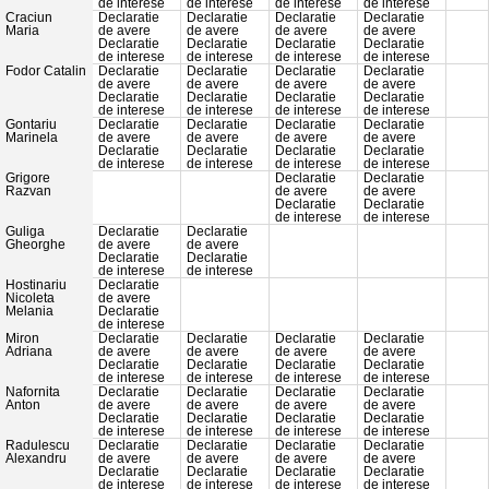
de interese
de interese
de interese
de interese
Craciun
Declaratie
Declaratie
Declaratie
Declaratie
Maria
de avere
de avere
de avere
de avere
Declaratie
Declaratie
Declaratie
Declaratie
de interese
de interese
de interese
de interese
Fodor Catalin
Declaratie
Declaratie
Declaratie
Declaratie
de avere
de avere
de avere
de avere
Declaratie
Declaratie
Declaratie
Declaratie
de interese
de interese
de interese
de interese
Gontariu
Declaratie
Declaratie
Declaratie
Declaratie
Marinela
de avere
de avere
de avere
de avere
Declaratie
Declaratie
Declaratie
Declaratie
de interese
de interese
de interese
de interese
Grigore
Declaratie
Declaratie
Razvan
de avere
de avere
Declaratie
Declaratie
de interese
de interese
Guliga
Declaratie
Declaratie
Gheorghe
de avere
de avere
Declaratie
Declaratie
de interese
de interese
Hostinariu
Declaratie
Nicoleta
de avere
Melania
Declaratie
de interese
Miron
Declaratie
Declaratie
Declaratie
Declaratie
Adriana
de avere
de avere
de avere
de avere
Declaratie
Declaratie
Declaratie
Declaratie
de interese
de interese
de interese
de interese
Nafornita
Declaratie
Declaratie
Declaratie
Declaratie
Anton
de avere
de avere
de avere
de avere
Declaratie
Declaratie
Declaratie
Declaratie
de interese
de interese
de interese
de interese
Radulescu
Declaratie
Declaratie
Declaratie
Declaratie
Alexandru
de avere
de avere
de avere
de avere
Declaratie
Declaratie
Declaratie
Declaratie
de interese
de interese
de interese
de interese