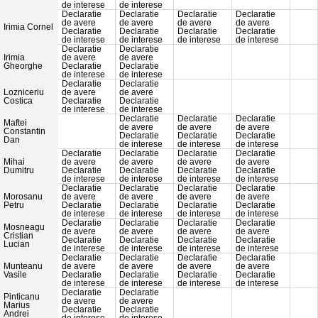
de interese
de interese
Declaratie
Declaratie
Declaratie
Declaratie
de avere
de avere
de avere
de avere
Irimia Cornel
Declaratie
Declaratie
Declaratie
Declaratie
de interese
de interese
de interese
de interese
Declaratie
Declaratie
Irimia
de avere
de avere
Gheorghe
Declaratie
Declaratie
de interese
de interese
Declaratie
Declaratie
Lozniceriu
de avere
de avere
Costica
Declaratie
Declaratie
de interese
de interese
Declaratie
Declaratie
Declaratie
Maftei
de avere
de avere
de avere
Constantin
Declaratie
Declaratie
Declaratie
Dan
de interese
de interese
de interese
Declaratie
Declaratie
Declaratie
Declaratie
Mihai
de avere
de avere
de avere
de avere
Dumitru
Declaratie
Declaratie
Declaratie
Declaratie
de interese
de interese
de interese
de interese
Declaratie
Declaratie
Declaratie
Declaratie
Morosanu
de avere
de avere
de avere
de avere
Petru
Declaratie
Declaratie
Declaratie
Declaratie
de interese
de interese
de interese
de interese
Declaratie
Declaratie
Declaratie
Declaratie
Mosneagu
de avere
de avere
de avere
de avere
Cristian
Declaratie
Declaratie
Declaratie
Declaratie
Lucian
de interese
de interese
de interese
de interese
Declaratie
Declaratie
Declaratie
Declaratie
Munteanu
de avere
de avere
de avere
de avere
Vasile
Declaratie
Declaratie
Declaratie
Declaratie
de interese
de interese
de interese
de interese
Declaratie
Declaratie
Pinticanu
de avere
de avere
Marius
Declaratie
Declaratie
Andrei