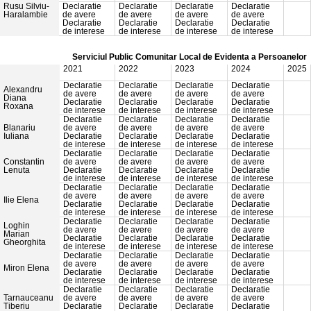
Rusu Silviu-
Declaratie
Declaratie
Declaratie
Declaratie
Haralambie
de avere
de avere
de avere
de avere
Declaratie
Declaratie
Declaratie
Declaratie
de interese
de interese
de interese
de interese
Serviciul Public Comunitar Local de Evidenta a Persoanelor
2021
2022
2023
2024
2025
Declaratie
Declaratie
Declaratie
Declaratie
Alexandru
de avere
de avere
de avere
de avere
Diana
Declaratie
Declaratie
Declaratie
Declaratie
Roxana
de interese
de interese
de interese
de interese
Declaratie
Declaratie
Declaratie
Declaratie
Blanariu
de avere
de avere
de avere
de avere
Iuliana
Declaratie
Declaratie
Declaratie
Declaratie
de interese
de interese
de interese
de interese
Declaratie
Declaratie
Declaratie
Declaratie
Constantin
de avere
de avere
de avere
de avere
Lenuta
Declaratie
Declaratie
Declaratie
Declaratie
de interese
de interese
de interese
de interese
Declaratie
Declaratie
Declaratie
Declaratie
de avere
de avere
de avere
de avere
Ilie Elena
Declaratie
Declaratie
Declaratie
Declaratie
de interese
de interese
de interese
de interese
Declaratie
Declaratie
Declaratie
Declaratie
Loghin
de avere
de avere
de avere
de avere
Marian
Declaratie
Declaratie
Declaratie
Declaratie
Gheorghita
de interese
de interese
de interese
de interese
Declaratie
Declaratie
Declaratie
Declaratie
de avere
de avere
de avere
de avere
Miron Elena
Declaratie
Declaratie
Declaratie
Declaratie
de interese
de interese
de interese
de interese
Declaratie
Declaratie
Declaratie
Declaratie
Tarnauceanu
de avere
de avere
de avere
de avere
Tiberiu
Declaratie
Declaratie
Declaratie
Declaratie