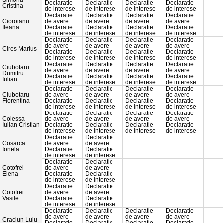
Simona
Declaratie
Declaratie
Declaratie
Declaratie
Cristina
de interese
de interese
de interese
de interese
Declaratie
Declaratie
Declaratie
Declaratie
Cioroianu
de avere
de avere
de avere
de avere
Ileana
Declaratie
Declaratie
Declaratie
Declaratie
de interese
de interese
de interese
de interese
Declaratie
Declaratie
Declaratie
Declaratie
de avere
de avere
de avere
de avere
Cires Marius
Declaratie
Declaratie
Declaratie
Declaratie
de interese
de interese
de interese
de interese
Declaratie
Declaratie
Declaratie
Declaratie
Ciubotaru
de avere
de avere
de avere
de avere
Dumitru
Declaratie
Declaratie
Declaratie
Declaratie
Iulian
de interese
de interese
de interese
de interese
Declaratie
Declaratie
Declaratie
Declaratie
Ciubotaru
de avere
de avere
de avere
de avere
Florentina
Declaratie
Declaratie
Declaratie
Declaratie
de interese
de interese
de interese
de interese
Declaratie
Declaratie
Declaratie
Declaratie
Colessa
de avere
de avere
de avere
de avere
Iulian Cristian
Declaratie
Declaratie
Declaratie
Declaratie
de interese
de interese
de interese
de interese
Declaratie
Declaratie
Cosarca
de avere
de avere
Ionela
Declaratie
Declaratie
de interese
de interese
Declaratie
Declaratie
Cotofrei
de avere
de avere
Elena
Declaratie
Declaratie
de interese
de interese
Declaratie
Declaratie
Cotofrei
de avere
de avere
Vasile
Declaratie
Declaratie
de interese
de interese
Declaratie
Declaratie
Declaratie
Declaratie
de avere
de avere
de avere
de avere
Craciun Lulu
Declaratie
Declaratie
Declaratie
Declaratie