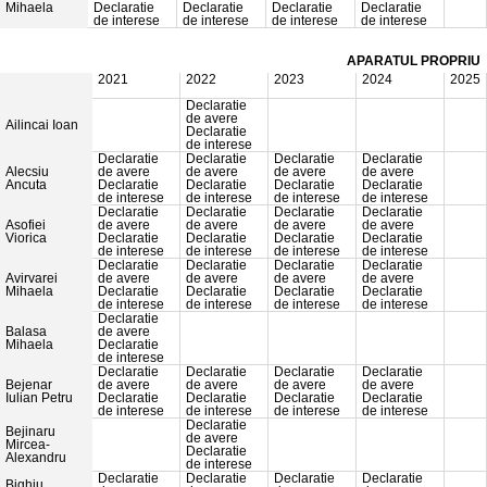
Mihaela
Declaratie
Declaratie
Declaratie
Declaratie
de interese
de interese
de interese
de interese
APARATUL PROPRIU
2021
2022
2023
2024
2025
Declaratie
de avere
Ailincai Ioan
Declaratie
de interese
Declaratie
Declaratie
Declaratie
Declaratie
Alecsiu
de avere
de avere
de avere
de avere
Ancuta
Declaratie
Declaratie
Declaratie
Declaratie
de interese
de interese
de interese
de interese
Declaratie
Declaratie
Declaratie
Declaratie
Asofiei
de avere
de avere
de avere
de avere
Viorica
Declaratie
Declaratie
Declaratie
Declaratie
de interese
de interese
de interese
de interese
Declaratie
Declaratie
Declaratie
Declaratie
Avirvarei
de avere
de avere
de avere
de avere
Mihaela
Declaratie
Declaratie
Declaratie
Declaratie
de interese
de interese
de interese
de interese
Declaratie
Balasa
de avere
Mihaela
Declaratie
de interese
Declaratie
Declaratie
Declaratie
Declaratie
Bejenar
de avere
de avere
de avere
de avere
Iulian Petru
Declaratie
Declaratie
Declaratie
Declaratie
de interese
de interese
de interese
de interese
Declaratie
Bejinaru
de avere
Mircea-
Declaratie
Alexandru
de interese
Declaratie
Declaratie
Declaratie
Declaratie
Bighiu