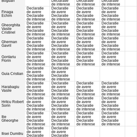
Bogdan
Declaratie
Declaratie
Declaratie
de interese
de interese
de interese
Declaratie
Declaratie
Declaratie
Declaratie
Finaga
de avere
de avere
de avere
de avere
Echim
Declaratie
Declaratie
Declaratie
Declaratie
de interese
de interese
de interese
de interese
Declaratie
Declaratie
Declaratie
Declaratie
Gheorghita
de avere
de avere
de avere
de avere
Vasile
Declaratie
Declaratie
Declaratie
Declaratie
Cristinel
de interese
de interese
de interese
de interese
Declaratie
Declaratie
Declaratie
Declaratie
Gherman
de avere
de avere
de avere
de avere
Gavril
Declaratie
Declaratie
Declaratie
Declaratie
de interese
de interese
de interese
de interese
Declaratie
Declaratie
Declaratie
Declaratie
Gontariu
de avere
de avere
de avere
de avere
Florin
Declaratie
Declaratie
Declaratie
Declaratie
de interese
de interese
de interese
de interese
Declaratie
Declaratie
de avere
de avere
Guia Cristian
Declaratie
Declaratie
de interese
de interese
Declaratie
Declaratie
Declaratie
Declaratie
Harabagiu
de avere
de avere
de avere
de avere
Vasile
Declaratie
Declaratie
Declaratie
Declaratie
de interese
de interese
de interese
de interese
Declaratie
Declaratie
Declaratie
Declaratie
Hritcu Robert
de avere
de avere
de avere
de avere
Sorin
Declaratie
Declaratie
Declaratie
Declaratie
de interese
de interese
de interese
de interese
Declaratie
Declaratie
Declaratie
Declaratie
Ilie
de avere
de avere
de avere
de avere
Gheorghe
Declaratie
Declaratie
Declaratie
Declaratie
de interese
de interese
de interese
de interese
Declaratie
Declaratie
de avere
de avere
Ilisei Dumitru
Declaratie
Declaratie