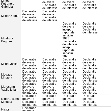
Mihoc
de avere
de avere
de avere
Petronela
Declaratie
Declaratie
Declaratie
Gabriela
de interese
de interese
de interese
Declaratie
Declaratie
de avere
de avere
Milea Onoriu
Declaratie
Declaratie
de interese
de interese
Declaratie
Declaratie
de avere
de avere
inceput
Declaratie
raport de
de interese
serviciu
Mindruta
2023
Bogdan
Declaratie
de interese
inceput
raport de
serviciu
2023
Declaratie
Declaratie
Declaratie
Declaratie
de avere
de avere
de avere
de avere
Mitria Vasile
Declaratie
Declaratie
Declaratie
Declaratie
de interese
de interese
de interese
de interese
Declaratie
Declaratie
Declaratie
Declaratie
Mogage
de avere
de avere
de avere
de avere
Mihaela
Declaratie
Declaratie
Declaratie
Declaratie
de interese
de interese
de interese
de interese
Declaratie
Declaratie
Declaratie
Declaratie
Morosanu
de avere
de avere
de avere
de avere
Vasile Iulian
Declaratie
Declaratie
Declaratie
Declaratie
de interese
de interese
de interese
de interese
Declaratie
Declaratie
Declaratie
Declaratie
Niga Cristina
de avere
de avere
de avere
de avere
Mihaela
Declaratie
Declaratie
Declaratie
Declaratie
de interese
de interese
de interese
de interese
Declaratie
Nistor