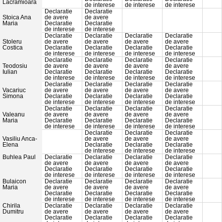
Lacramioara
de interese
de interese
de interese
Declaratie
Declaratie
Stoica Ana
de avere
de avere
Maria
Declaratie
Declaratie
de interese
de interese
Declaratie
Declaratie
Declaratie
Declaratie
Stoleru
de avere
de avere
de avere
de avere
Costica
Declaratie
Declaratie
Declaratie
Declaratie
de interese
de interese
de interese
de interese
Declaratie
Declaratie
Declaratie
Declaratie
Teodosiu
de avere
de avere
de avere
de avere
Iulian
Declaratie
Declaratie
Declaratie
Declaratie
de interese
de interese
de interese
de interese
Declaratie
Declaratie
Declaratie
Declaratie
Vacariuc
de avere
de avere
de avere
de avere
Simona
Declaratie
Declaratie
Declaratie
Declaratie
de interese
de interese
de interese
de interese
Declaratie
Declaratie
Declaratie
Declaratie
Valeanu
de avere
de avere
de avere
de avere
Maria
Declaratie
Declaratie
Declaratie
Declaratie
de interese
de interese
de interese
de interese
Declaratie
Declaratie
Declaratie
Vasiliu Anca-
de avere
de avere
de avere
Elena
Declaratie
Declaratie
Declaratie
de interese
de interese
de interese
Buhlea Paul
Declaratie
Declaratie
Declaratie
Declaratie
de avere
de avere
de avere
de avere
Declaratie
Declaratie
Declaratie
Declaratie
de interese
de interese
de interese
de interese
Bulaicon
Declaratie
Declaratie
Declaratie
Declaratie
Maria
de avere
de avere
de avere
de avere
Declaratie
Declaratie
Declaratie
Declaratie
de interese
de interese
de interese
de interese
Chirila
Declaratie
Declaratie
Declaratie
Declaratie
Dumitru
de avere
de avere
de avere
de avere
Declaratie
Declaratie
Declaratie
Declaratie