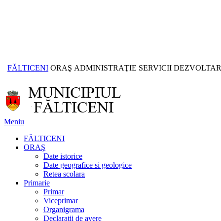
FĂLTICENI
ORAŞ
ADMINISTRAŢIE
SERVICII
DEZVOLTA
Meniu
FĂLTICENI
ORAŞ
Date istorice
Date geografice si geologice
Retea scolara
Primarie
Primar
Viceprimar
Organigrama
Declaratii de avere