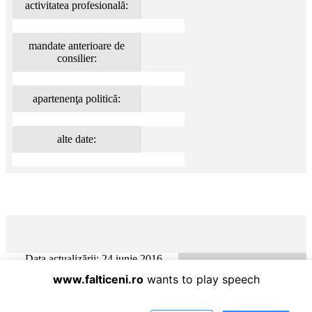
activitatea profesională:
mandate anterioare de
consilier:
apartenenţa politică:
alte date:
Data actualizării: 24 iunie 2016
www.falticeni.ro
wants to play speech
Primăria Municipiului Fălticeni - Informatica / mass-media
Data actualizării: 24 iunie 2016