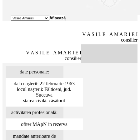
V A S I L E A M A R I E I
consilier
V A S I L E A M A R I E I
consilier
date personale:
data naşterii: 22 februarie 1963
locul naşterii: Fălticeni, jud.
Suceava
starea civilă: căsătorit
activitatea profesională:
ofiter MApN in rezerva
mandate anterioare de