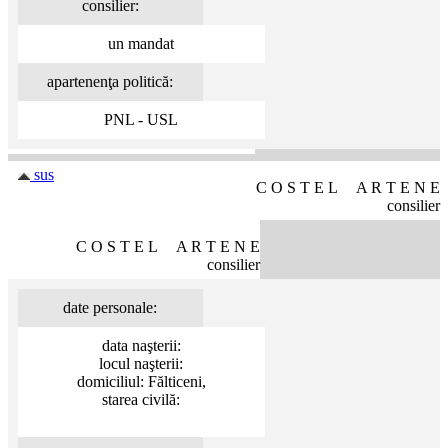
consilier:
un mandat
apartenenţa politică:
PNL - USL
sus
C O S T E L A R T E N E
consilier
C O S T E L A R T E N E
consilier
date personale:
data naşterii:
locul naşterii:
domiciliul: Fălticeni,
starea civilă: