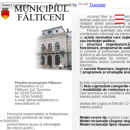
Powered by
Translate
Accesul liber şi neîngrădit al
definite astfel prin prezenta leg
relaţiilor dintre persoane şi a
României şi cu documentele inte
Fiecare autoritate sau institu
următoarele informaţii de intere
a)
actele normative care regle
sau instituţiei publice;
b)
structura organizatoric
funcţionare, programul de audien
c) numele şi prenumele persoan
publice şi ale funcţionarului res
d) coordonatele de contact ale
denumirea, sediul, numerele de 
Internet;
e)
sursele financiare, bugetul ş
f)
programele şi strategiile prop
Primăria municipiului Fălticeni
g) lista cuprinzând documentele 
str.Republicii nr.13
h)
lista cuprinzând categoriile
Fălticeni, jud. Suceava
i)
modalităţile de contestare a de
tel: 0230/ 542056
care persoana se consideră vătăm
fax: 0230/ 544942
interes public solicitate.
e-mail: falticeni@falticeni.ro
www.falticeni.ro
(extras din Legea nr.544 din 12 
interes public)
Persoana responsabila cu îndeplinirea
sarcinilor prevăzute de legea
Model cerere tip
conform Legii 5
nr.544/2001
Model reclamaţie răspuns neg
privind liberul acces la informaţiile
Model reclamaţie lipsă răspun
de interes public: