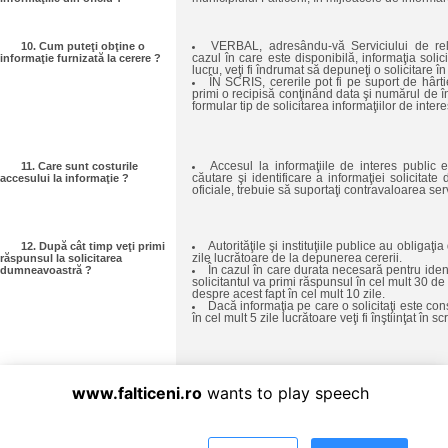
10. Cum puteţi obţine o
VERBAL, adresându-vă Serviciului de rela
informaţie furnizată la cerere ?
cazul în care este disponibilă, informaţia solic
lucru, veţi fi îndrumat să depuneţi o solicitare în 
ÎN SCRIS, cererile pot fi pe suport de hârtie
primi o recipisă conţinând data şi numărul de î
formular tip de solicitarea informaţiilor de intere
11. Care sunt costurile
Accesul la informaţiile de interes public e
accesului la informaţie ?
căutare şi identificare a informaţiei solicitate
oficiale, trebuie să suportaţi contravaloarea serv
12. După cât timp veţi primi
Autorităţile şi instituţiile publice au obligaţ
răspunsul la solicitarea
zile lucrătoare de la depunerea cererii.
dumneavoastră ?
În cazul în care durata necesară pentru ident
solicitantul va primi răspunsul în cel mult 30 de 
despre acest fapt în cel mult 10 zile.
Dacă informaţia pe care o solicitaţi este cons
în cel mult 5 zile lucrătoare veţi fi înştiinţat în s
www.falticeni.ro
wants to play speech
Primăria Municipiului Fălticeni