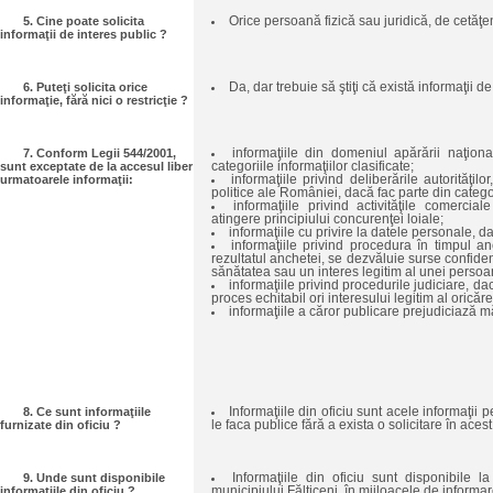
5. Cine poate solicita
Orice persoană fizică sau juridică, de cetăţ
informaţii de interes public ?
6. Puteţi solicita orice
Da, dar trebuie să ştiţi că există informaţii d
informaţie, fără nici o restricţie ?
7. Conform Legii 544/2001,
informaţiile din domeniul apărării naţiona
sunt exceptate de la accesul liber
categoriile informaţiilor clasificate;
urmatoarele informaţii:
informaţiile privind deliberările autorităţi
politice ale României, dacă fac parte din categori
informaţiile privind activităţile comerci
atingere principiului concurenţei loiale;
informaţiile cu privire la datele personale, 
informaţiile privind procedura în timpul a
rezultatul anchetei, se dezvăluie surse confidenţ
sănătatea sau un interes legitim al unei persoa
informaţiile privind procedurile judiciare, d
proces echitabil ori interesului legitim al oricăre
informaţiile a căror publicare prejudiciază măs
8. Ce sunt informaţiile
Informaţiile din oficiu sunt acele informaţii pe
furnizate din oficiu ?
le faca publice fără a exista o solicitare în aces
9. Unde sunt disponibile
Informaţiile din oficiu sunt disponibile l
informaţiile din oficiu ?
municipiului Fălticeni, în mijloacele de inform