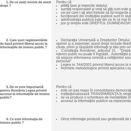
1. De ce aveţi nevoie de acest
Pentru că:
drept ?
plătiţi taxe şi impozite statului;
sunteţi responsabil şi vreţi să ştiţi cum este 
cei pe care i-aţi ales trebuie să îşi respecte 
funcţionarii din instituţiile publice sunt în s
administraţia publică este din ce în ce mai t
pur şi simplu este DREPTUL DUMNEAVOAS
2. Care sunt reglementările
Declaraţia Universală a Drepturilor Omului, 
de bază privind liberul acces la
opiniei şi a expresiei; acest drept include liber
informaţiile de interes public ?
căuta, primi şi răspândi informaţii şi idei prin or
Constituţia României, articolul 31 : "Drep
interes public nu poate fi îngrădit... Autorităţile
să asigure informarea corectă a cetăţenilor asu
personal".
Legea nr. 544/2001 privind liberul acces la i
Normele metodologice privind aplicarea Leg
3. De ce este importantă
Pentru că:
pentru România Legea privind
este un pas major în consolidarea democraţiei
accesul la informaţiile de interes
instituţionalizează TRANSPARENŢA în relaţiile d
public?
se va produce o schimbare de mentalitate în re
accesul la informaţiile publice va reprezenta 
4. Ce este informaţia de
Orice informaţie produsă sau gestionată de ins
interes public ?