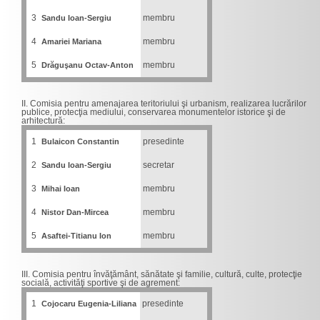
3
Sandu Ioan-Sergiu
membru
4
Amariei Mariana
membru
5
Drăguşanu Octav-Anton
membru
II. Comisia pentru amenajarea teritoriului şi urbanism, realizarea lucrărilor
publice, protecţia mediului, conservarea monumentelor istorice şi de
arhitectură:
1
Bulaicon Constantin
presedinte
2
Sandu Ioan-Sergiu
secretar
3
Mihai Ioan
membru
4
Nistor Dan-Mircea
membru
5
Asaftei-Titianu Ion
membru
III. Comisia pentru învăţământ, sănătate şi familie, cultură, culte, protecţie
socială, activităţi sportive şi de agrement:
1
Cojocaru Eugenia-Liliana
presedinte