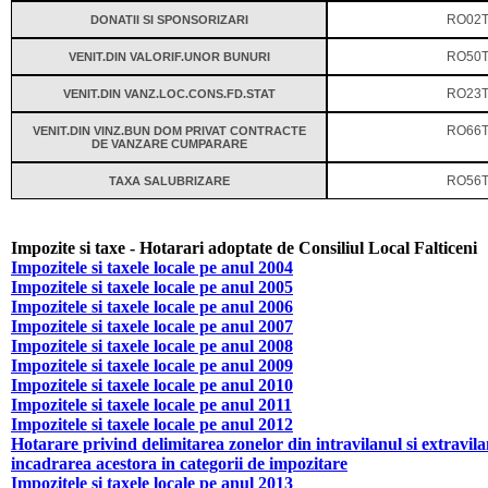
DONATII SI SPONSORIZARI
RO02T
VENIT.DIN VALORIF.UNOR BUNURI
RO50T
VENIT.DIN VANZ.LOC.CONS.FD.STAT
RO23T
VENIT.DIN VINZ.BUN DOM PRIVAT CONTRACTE
RO66T
DE VANZARE CUMPARARE
TAXA SALUBRIZARE
RO56T
Impozite si taxe - Hotarari adoptate de Consiliul Local Falticeni
Impozitele si taxele locale pe anul 2004
Impozitele si taxele locale pe anul 2005
Impozitele si taxele locale pe anul 2006
Impozitele si taxele locale pe anul 2007
Impozitele si taxele locale pe anul 2008
Impozitele si taxele locale pe anul 2009
Impozitele si taxele locale pe anul 2010
Impozitele si taxele locale pe anul 2011
Impozitele si taxele locale pe anul 2012
Hotarare privind delimitarea zonelor din intravilanul si extravila
incadrarea acestora in categorii de impozitare
Impozitele si taxele locale pe anul 2013