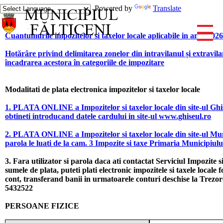
Powered by
Translate
Cuantumurile impozitelor si taxelor locale aplicabile in anul 2026
Hotărâre privind delimitarea zonelor din intravilanul și extravila
încadrarea acestora în categoriile de impozitare
Modalitati de plata electronica impozitelor si taxelor locale
1. PLATA ONLINE a Impozitelor si taxelor locale din site-ul Ghise
obtineti introducand datele cardului in site-ul www.ghiseul.ro
2. PLATA ONLINE a Impozitelor si taxelor locale din site-ul Munic
parola le luati de la cam. 3 Impozite si taxe Primaria Municipiulu
3. Fara utilizator si parola daca ati contactat Serviciul Impozite s
sumele de plata, puteti plati electronic impozitele si taxele locale f
cont, transferand banii in urmatoarele conturi deschise la Trezore
5432522
PERSOANE FIZICE