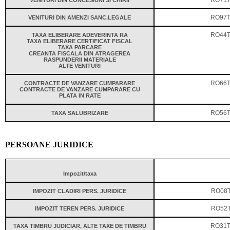
VENITURI DIN CONCESIUNI SI CHIRII
RO71T
VENITURI DIN AMENZI SANC.LEGALE
RO97T
TAXA ELIBERARE ADEVERINTA RA
RO44T
TAXA ELIBERARE CERTIFICAT FISCAL
TAXA PARCARE
CREANTA FISCALA DIN ATRAGEREA
RASPUNDERII MATERIALE
ALTE VENITURI
CONTRACTE DE VANZARE CUMPARARE
RO66T
CONTRACTE DE VANZARE CUMPARARE CU
PLATA IN RATE
TAXA SALUBRIZARE
RO56T
PERSOANE JURIDICE
Impozit/taxa
IMPOZIT CLADIRI PERS. JURIDICE
RO08
IMPOZIT TEREN PERS. JURIDICE
RO52
TAXA TIMBRU JUDICIAR, ALTE TAXE DE TIMBRU
RO31T