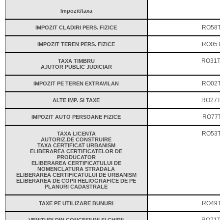
Impozit/taxa
IMPOZIT CLADIRI PERS. FIZICE
RO58
IMPOZIT TEREN PERS. FIZICE
RO05
TAXA TIMBRU
RO31T
AJUTOR PUBLIC JUDICIAR
IMPOZIT PE TEREN EXTRAVILAN
RO02
ALTE IMP. SI TAXE
RO27T
IMPOZIT AUTO PERSOANE FIZICE
RO77
TAXA LICENTA
RO53T
AUTORIZ.DE CONSTRUIRE
TAXA CERTIFICAT URBANISM
ELIBERAREA CERTIFICATELOR DE
PRODUCATOR
ELIBERAREA CERTIFICATULUI DE
NOMENCLATURA STRADALA
ELIBERAREA CERTIFICATULUI DE URBANISM
ELIBERAREA DE COPII HELIOGRAFICE DE PE
PLANURI CADASTRALE
TAXE PE UTILIZARE BUNURI
RO49T