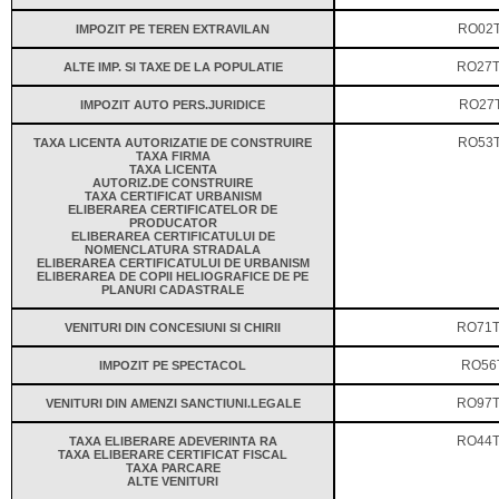
IMPOZIT PE TEREN EXTRAVILAN
RO02
ALTE IMP. SI TAXE DE LA POPULATIE
RO27T
IMPOZIT AUTO PERS.JURIDICE
RO27
TAXA LICENTA AUTORIZATIE DE CONSTRUIRE
RO53T
TAXA FIRMA
TAXA LICENTA
AUTORIZ.DE CONSTRUIRE
TAXA CERTIFICAT URBANISM
ELIBERAREA CERTIFICATELOR DE
PRODUCATOR
ELIBERAREA CERTIFICATULUI DE
NOMENCLATURA STRADALA
ELIBERAREA CERTIFICATULUI DE URBANISM
ELIBERAREA DE COPII HELIOGRAFICE DE PE
PLANURI CADASTRALE
VENITURI DIN CONCESIUNI SI CHIRII
RO71T
IMPOZIT PE SPECTACOL
RO56
VENITURI DIN AMENZI SANCTIUNI.LEGALE
RO97T
TAXA ELIBERARE ADEVERINTA RA
RO44T
TAXA ELIBERARE CERTIFICAT FISCAL
TAXA PARCARE
ALTE VENITURI