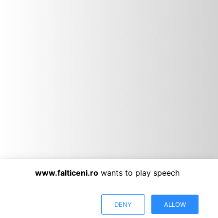
www.falticeni.ro
wants to play speech
Primăria Municipiului Fălticeni
DENY
ALLOW