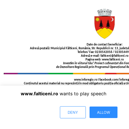
Date de contact beneficiar:
Adresă poștală: Municipiul Fălticeni, România, Str. Republicii nr. 13, jude
Telefon/ Fax: 0230542056 / 0230544
Adresă e-mail: falticeni@falticeni.ro
Pagina web: www.falticeni.ro
Investim în viitorul tău! Proiect cofinanțat din F
de Dezvoltare Regională prin Programul Operaţional 
www.inforegio.ro I facebook.com/inforeg
Conţinutul acestui material nu reprezintă în mod obligatoriu poziţia oficială a
www.falticeni.ro
wants to play speech
DENY
ALLOW